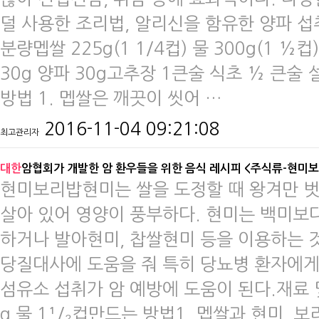
덜 사용한 조리법, 알리신을 함유한 양파 섭취
분량멥쌀 225g(1 1/4컵) 물 300g(1 ½컵
30g 양파 30g고추장 1큰술 식초 ½ 큰술
방법 1. 멥쌀은 깨끗이 씻어 …
2016-11-04 09:21:08
최고관리자
대한
암협회가 개발한 암 환우들을 위한 음식 레시피 <주식류-현미
현미보리밥현미는 쌀을 도정할 때 왕겨만 벗
살아 있어 영양이 풍부하다. 현미는 백미보
하거나 발아현미, 찹쌀현미 등을 이용하는 
당질대사에 도움을 줘 특히 당뇨병 환자에게
섬유소 섭취가 암 예방에 도움이 된다.재료 및 
g 물 1¹/₂컵만드는 방법1. 멥쌀과 현미, 