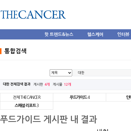
핫 트렌드&뉴스
헬스케어
인터뷰
통합검색
대한 전체검색 결과
게시판
4개
게시물
12개
전체 THECANCER
푸드가이드
4
인
스페셜 리포트
3
푸드가이드 게시판 내 결과