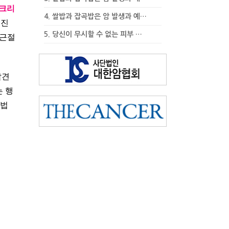
핑크리
4.
쌀밥과 잡곡밥은 암 발생과 예…
 진
5.
당신이 무시할 수 없는 피부 …
 근절
발견
는 행
방법