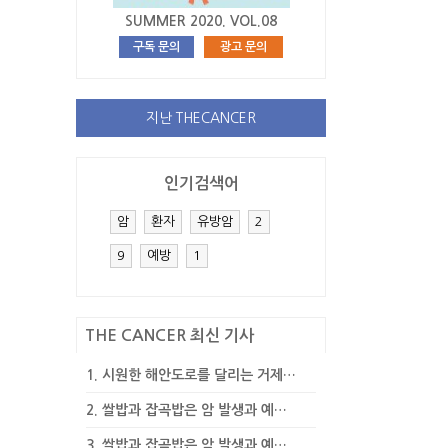
SUMMER 2020. VOL.08
구독 문의
광고 문의
지난 THECANCER
인기검색어
암
환자
유방암
2
9
예방
1
THE CANCER 최신 기사
1.
시원한 해안도로를 달리는 거제…
2.
쌀밥과 잡곡밥은 암 발생과 예…
3.
쌀밥과 잡곡밥은 암 발생과 예…