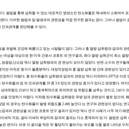
다. 쌀밥을 통해 섭취할 수 있는 대표적인 영양소인 탄소화물은 체내에서 소화되어 
공급한다. 이러한 쌀밥과 암 발생과의 관련성을 직접 연구한 결과는 없다. 그러나 쌀밥이
의 인과관계를 판단해볼 수 있다.
등을 유발해 건강에 해롭다고 믿는 사람들이 많다. 그러나 총 열량 섭취량과 암과의 관
는 여성을 대상으로 한 미국 간호사 코호트 의 연구결과, 최다 열량 섭취군이 최소 열량
암, 방광암,난소암 역시 열량 섭취량과의 관 련성이 보이지 않았다.
반면 소수의 연구들에
했지만 아직은 증거가 불충분하다. 대장직장암과 총 열량 섭취 량 간에 관련성이 있다고
 인정하기 어렵다.
총 탄수화물의 섭취량과 암과의 관련성 역시 미약하다.1977년 이전 
수화물과 암 의 인과관계를 10 중 5.6 정도의 관련성 증거가 있다고 판정했다. 하지만
 상대위험도 (1보다 작고 통계학적으로 유의하면 암 위험도를 낮추는 것이고, 1보다 크
어 관련성을 인정하기 어렵다. 이처럼 탄수화물 섭취량은 유방 암과 관련성이 별로 없으며, 
암 의 경우는 탄수화물이 발병 위험도를 2.4배 높인다 는 연구와 관련성이 없다는 연
암과의 관련성을 보고한 코호트 연구 결과가 있지만 역시 연구 사례가 너무 적기 때문
세믹 지표, 글라 이세믹 부담치와 암과의 결과는 다소 혼재되어 있 다. 쌀밥은 섭취 
높은 편이다. 바로 이 음식을 먹은 뒤 혈당치가 올라가는 속도를 식품 별로 나타낸 수치