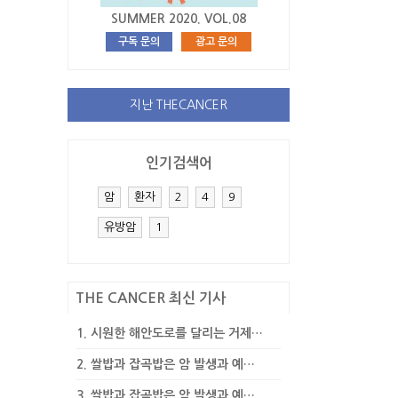
SUMMER 2020. VOL.08
구독 문의
광고 문의
지난 THECANCER
인기검색어
암
환자
2
4
9
유방암
1
THE CANCER 최신 기사
1.
시원한 해안도로를 달리는 거제…
2.
쌀밥과 잡곡밥은 암 발생과 예…
3.
쌀밥과 잡곡밥은 암 발생과 예…