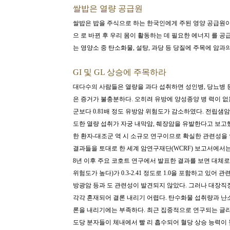
쌀밥은 열량 공급원
쌀밥은 밥을 주식으로 하는 한국인에게 주된 영양 공급원이
으 로 바뀐 후 우리 몸이 활동하는 데 필요한 에너지 를 
는 영양소 중 탄소화물, 설탕, 과당 등 당질에 주목에 암과
GI 및 GL 상승에 주목하라
대다수의 사람들은 열량을 과다 섭취하면 성인병, 당뇨병 
은 증거가 불충분하다. 오히려 유방에 양성종양 병 력이 없
군보다 0.81배 정도 유방암 위험도가 감소하였다. 전립샘
도한 열량 섭취가 자궁 내막암, 췌장암을 유발한다고 보고
한 환자-대조군 역 시 소규모 연구이므로 확실한 관련성을
결과들을 토대로 한 세계 암연구재단(WCRF) 보고서에서는 탄
8년 이후 주요 코호트 연구에서 발표한 결과를 보면 대체로
위험도가 높다)가 0.3-2.41 정도로 1.0을 포함하고 있
방광암 등과 도 관련성이 발견되지 않았다. 그러나 대장직장
각각 혼재되어 결론 내리기 어렵다.
탄수화물 섭취량과 난소
론을 내리기에는 부족하다. 최근 집중적으로 연구되는 글라이
도당 분자들이 체내에서 빨 리 흡수되어 혈당 상승 능력이 