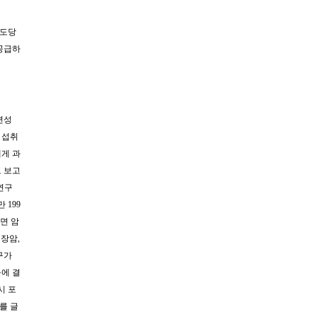
포도당
 공급하
련성
 섭취
게 과
 보고
연구
 199
면 암
췌장암,
구가
에 결
시 포
를 글