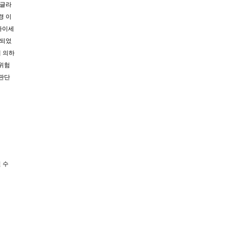
 글라
경 이
글라이세
견되었
에 의하
 위험
 판단
 수